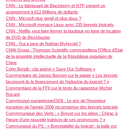
CNN : Le fabriquant de Blackberry et NTP signent un
arrangement à 612 Millions de dollards
CNN : Microsft plus gentil et plus doux ?
CNN : Microsoft menace Linux avec 235 brevets logiciels
CNN : Netflix veut faire fermer la boutique en ligne de location
de DVD de Blockbuster
CNN : Qui a peur de Nathan Myhrvold ?
CNW Group : Thomson Scientific commanditera l’Office d’Etat
de la propriété intellectuelle de la République populaire de
Chine
Cohn Bendit : clip animé « Save Our Software »
Commentaire de James Bessen sur le papier « Les brevets
favorisent-ils le financement de l’industrie du logiciel ? »
Commentaire de la FFII sur le texte du rapporteur Michel
Rocard
Commission européenne/OEB : Le prix de l’Inventeur
européen de l’année 2006 récompense des brevets logiciels
Commmuniqué des Verts : « Brevet sur les idées : Chirac à
l’heure d’une nouvelle trahison de ses promesses ? »
Communiqué du PS : « Brevetabilité du logiciel : la balle est