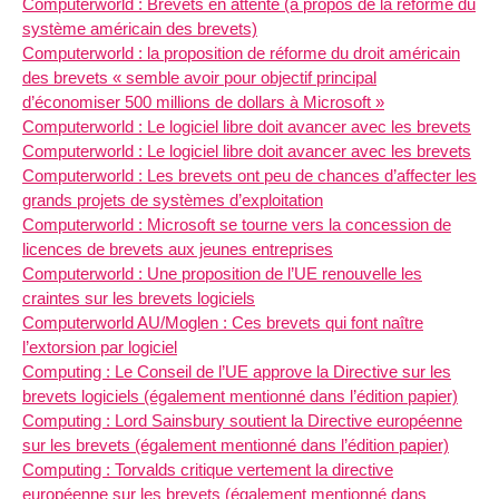
Computerworld : Brevets en attente (à propos de la réforme du
système américain des brevets)
Computerworld : la proposition de réforme du droit américain
des brevets « semble avoir pour objectif principal
d’économiser 500 millions de dollars à Microsoft »
Computerworld : Le logiciel libre doit avancer avec les brevets
Computerworld : Le logiciel libre doit avancer avec les brevets
Computerworld : Les brevets ont peu de chances d’affecter les
grands projets de systèmes d’exploitation
Computerworld : Microsoft se tourne vers la concession de
licences de brevets aux jeunes entreprises
Computerworld : Une proposition de l’UE renouvelle les
craintes sur les brevets logiciels
Computerworld AU/Moglen : Ces brevets qui font naître
l’extorsion par logiciel
Computing : Le Conseil de l’UE approve la Directive sur les
brevets logiciels (également mentionné dans l’édition papier)
Computing : Lord Sainsbury soutient la Directive européenne
sur les brevets (également mentionné dans l’édition papier)
Computing : Torvalds critique vertement la directive
européenne sur les brevets (également mentionné dans