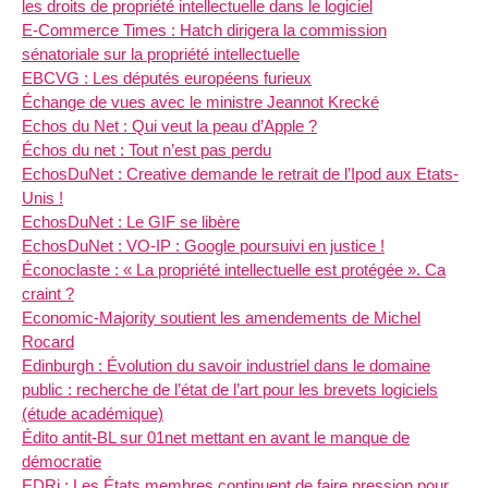
les droits de propriété intellectuelle dans le logiciel
E-Commerce Times : Hatch dirigera la commission
sénatoriale sur la propriété intellectuelle
EBCVG : Les députés européens furieux
Échange de vues avec le ministre Jeannot Krecké
Echos du Net : Qui veut la peau d’Apple ?
Échos du net : Tout n’est pas perdu
EchosDuNet : Creative demande le retrait de l’Ipod aux Etats-
Unis !
EchosDuNet : Le GIF se libère
EchosDuNet : VO-IP : Google poursuivi en justice !
Éconoclaste : « La propriété intellectuelle est protégée ». Ca
craint ?
Economic-Majority soutient les amendements de Michel
Rocard
Edinburgh : Évolution du savoir industriel dans le domaine
public : recherche de l’état de l’art pour les brevets logiciels
(étude académique)
Édito antit-BL sur 01net mettant en avant le manque de
démocratie
EDRi : Les États membres continuent de faire pression pour