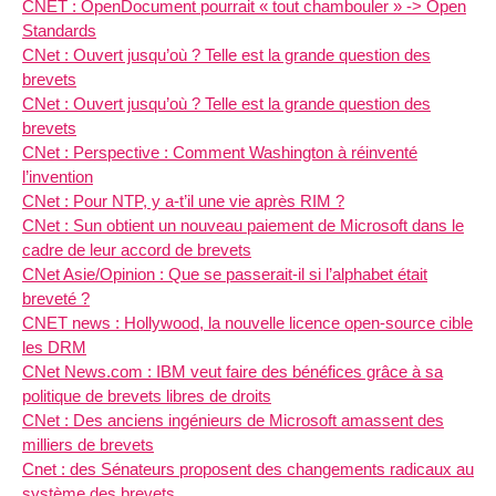
CNET : OpenDocument pourrait « tout chambouler » -> Open
Standards
CNet : Ouvert jusqu’où ? Telle est la grande question des
brevets
CNet : Ouvert jusqu’où ? Telle est la grande question des
brevets
CNet : Perspective : Comment Washington à réinventé
l’invention
CNet : Pour NTP, y a-t’il une vie après RIM ?
CNet : Sun obtient un nouveau paiement de Microsoft dans le
cadre de leur accord de brevets
CNet Asie/Opinion : Que se passerait-il si l’alphabet était
breveté ?
CNET news : Hollywood, la nouvelle licence open-source cible
les DRM
CNet News.com : IBM veut faire des bénéfices grâce à sa
politique de brevets libres de droits
CNet : Des anciens ingénieurs de Microsoft amassent des
milliers de brevets
Cnet : des Sénateurs proposent des changements radicaux au
système des brevets