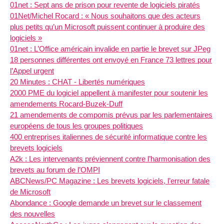
01net : Sept ans de prison pour revente de logiciels piratés
01Net/Michel Rocard : « Nous souhaitons que des acteurs
plus petits qu’un Microsoft puissent continuer à produire des
logiciels »
01net : L’Office américain invalide en partie le brevet sur JPeg
18 personnes différentes ont envoyé en France 73 lettres pour
l’Appel urgent
20 Minutes : CHAT - Libertés numériques
2000 PME du logiciel appellent à manifester pour soutenir les
amendements Rocard-Buzek-Duff
21 amendements de compomis prévus par les parlementaires
européens de tous les groupes politiques
400 entreprises italiennes de sécurité informatique contre les
brevets logiciels
A2k : Les intervenants préviennent contre l’harmonisation des
brevets au forum de l’OMPI
ABCNews/PC Magazine : Les brevets logiciels, l’erreur fatale
de Microsoft
Abondance : Google demande un brevet sur le classement
des nouvelles