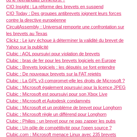
CIO Insight : La réforme des brevets en suspend
CIO Today : Des groupes antibrevets joignent leurs forces
contre la directive européenne
CircuitAssembly : Universal remporte une confrontation sur
les brevets au Texas
Clickz : Le jury échoue à déterminer la validité du brevet de
Yahoo sur la publicité
Clubic : AOL poursuivi pour violation de brevets
Clubic : bras de fer pour les brevets logiciels en Europe
Clubic : Brevets logiciels : les députés se font entendre
Clubic : De nouveaux brevets sur la FAT rejetés
Clubic : La GPL v3 compromet-elle les droits de Microsoft ?
Clubic : Microsoft également poursuivi pour la licence JPEG
Clubic : Microsoft est poursuivi pour son Xbox Live
Clubic : Microsoft et Autodesk condamnés
Clubic : Microsoft et un problème de brevet pour Longhorn
Clubic : Microsoft règle un différend pour Longhorn
Clubic : Philips : un brevet pour ne pas zapper les pubs
Clubic : Un pôle de compétitivité pour l’open source ?
Clubic.com : Microsoft menace Linux avec 235 brevets