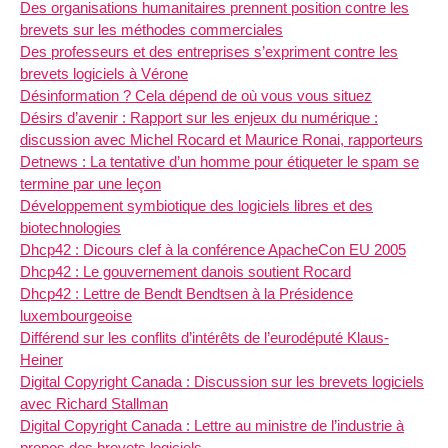
Des organisations humanitaires prennent position contre les
brevets sur les méthodes commerciales
Des professeurs et des entreprises s’expriment contre les
brevets logiciels à Vérone
Désinformation ? Cela dépend de où vous vous situez
Désirs d’avenir : Rapport sur les enjeux du numérique :
discussion avec Michel Rocard et Maurice Ronai, rapporteurs
Detnews : La tentative d’un homme pour étiqueter le spam se
termine par une leçon
Développement symbiotique des logiciels libres et des
biotechnologies
Dhcp42 : Dicours clef à la conférence ApacheCon EU 2005
Dhcp42 : Le gouvernement danois soutient Rocard
Dhcp42 : Lettre de Bendt Bendtsen à la Présidence
luxembourgeoise
Différend sur les conflits d’intérêts de l’eurodéputé Klaus-
Heiner
Digital Copyright Canada : Discussion sur les brevets logiciels
avec Richard Stallman
Digital Copyright Canada : Lettre au ministre de l’industrie à
propos des brevets logiciels