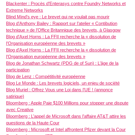
Blackenter : Procès d’Enterasys contre Foundry Networks et
Extreme Networks
Blind Mind’s eye : Le brevet qui ne voulait pas mourir
Blog d’Anthony Bailey : Rapport sur l’atelier « Contibution
technique » de l’Office Britannique des brevets, à Glasgow
Blog d’Axel Horns : La FFII recherche la « dissolution de
l’Organisation européenne des brevets »
Blog d’Axel Horns : La FFII recherche la « dissolution de
l’Organisation européenne des brevets »
Blog de Jonathan Schwartz (PDG de of Sun) : L’âge de la
participation
Blog de Lenz : Compétitivité européenne
Blog Le Monde : Les brevets logiciels, un enjeu de société
Blog Muriel : Offrez Vous une Loi dans l’UE ! (annonce
satirique)
Bloomberg : Apple Paie $100 Millions pour stopper une dispute
avec Creative
Bloomberg : L’appel de Microsoft dans l’affaire AT&T attire les
questions de la Haute Cour
Bloomberg : Microsoft et Intel affrontent Pfizer devant la Cour