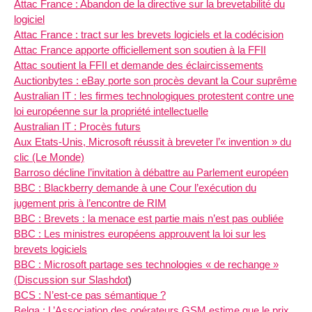
Attac France : Abandon de la directive sur la brevetabilité du
logiciel
Attac France : tract sur les brevets logiciels et la codécision
Attac France apporte officiellement son soutien à la FFII
Attac soutient la FFII et demande des éclaircissements
Auctionbytes : eBay porte son procès devant la Cour suprême
Australian IT : les firmes technologiques protestent contre une
loi européenne sur la propriété intellectuelle
Australian IT : Procès futurs
Aux Etats-Unis, Microsoft réussit à breveter l’« invention » du
clic (Le Monde)
Barroso décline l’invitation à débattre au Parlement européen
BBC : Blackberry demande à une Cour l’exécution du
jugement pris à l’encontre de RIM
BBC : Brevets : la menace est partie mais n’est pas oubliée
BBC : Les ministres européens approuvent la loi sur les
brevets logiciels
BBC : Microsoft partage ses technologies « de rechange »
(
Discussion sur Slashdot
)
BCS : N’est-ce pas sémantique ?
Belga : L’Association des opérateurs GSM estime que le prix