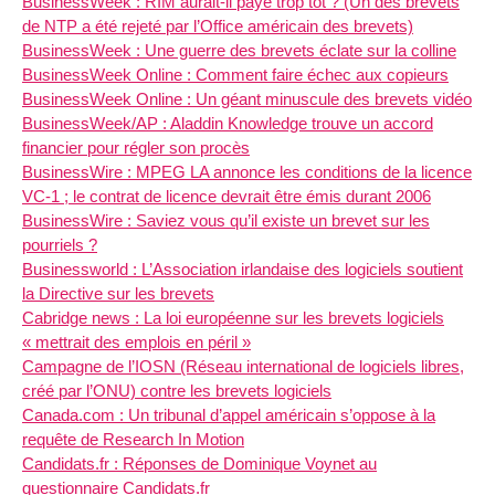
BusinessWeek : RIM aurait-il payé trop tôt ? (Un des brevets
de NTP a été rejeté par l’Office américain des brevets)
BusinessWeek : Une guerre des brevets éclate sur la colline
BusinessWeek Online : Comment faire échec aux copieurs
BusinessWeek Online : Un géant minuscule des brevets vidéo
BusinessWeek/AP : Aladdin Knowledge trouve un accord
financier pour régler son procès
BusinessWire : MPEG LA annonce les conditions de la licence
VC-1 ; le contrat de licence devrait être émis durant 2006
BusinessWire : Saviez vous qu’il existe un brevet sur les
pourriels ?
Businessworld : L’Association irlandaise des logiciels soutient
la Directive sur les brevets
Cabridge news : La loi européenne sur les brevets logiciels
« mettrait des emplois en péril »
Campagne de l’IOSN (Réseau international de logiciels libres,
créé par l’ONU) contre les brevets logiciels
Canada.com : Un tribunal d’appel américain s’oppose à la
requête de Research In Motion
Candidats.fr : Réponses de Dominique Voynet au
questionnaire Candidats.fr