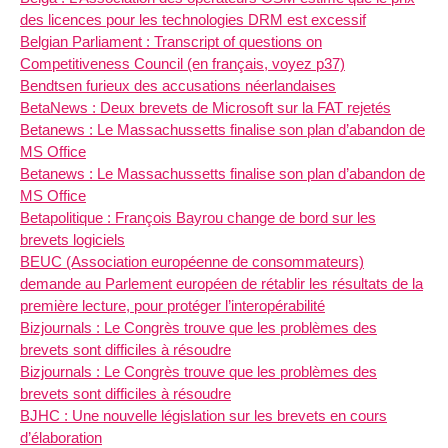
des licences pour les technologies DRM est excessif
Belgian Parliament : Transcript of questions on
Competitiveness Council (en français, voyez p37)
Bendtsen furieux des accusations néerlandaises
BetaNews : Deux brevets de Microsoft sur la FAT rejetés
Betanews : Le Massachussetts finalise son plan d’abandon de
MS Office
Betanews : Le Massachussetts finalise son plan d’abandon de
MS Office
Betapolitique : François Bayrou change de bord sur les
brevets logiciels
BEUC (Association européenne de consommateurs)
demande au Parlement européen de rétablir les résultats de la
première lecture, pour protéger l’interopérabilité
Bizjournals : Le Congrès trouve que les problèmes des
brevets sont difficiles à résoudre
Bizjournals : Le Congrès trouve que les problèmes des
brevets sont difficiles à résoudre
BJHC : Une nouvelle législation sur les brevets en cours
d’élaboration