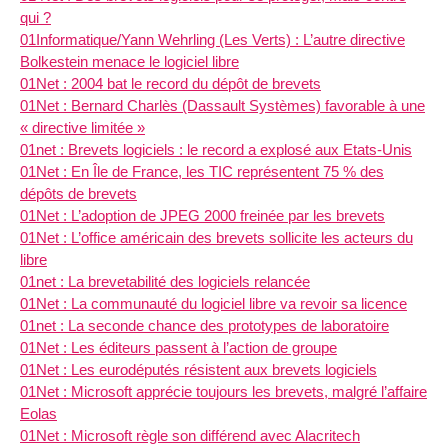
qui ?
01Informatique/Yann Wehrling (Les Verts) : L’autre directive
Bolkestein menace le logiciel libre
01Net : 2004 bat le record du dépôt de brevets
01Net : Bernard Charlès (Dassault Systèmes) favorable à une
« directive limitée »
01net : Brevets logiciels : le record a explosé aux Etats-Unis
01Net : En Île de France, les TIC représentent 75 % des
dépôts de brevets
01Net : L’adoption de JPEG 2000 freinée par les brevets
01Net : L’office américain des brevets sollicite les acteurs du
libre
01net : La brevetabilité des logiciels relancée
01Net : La communauté du logiciel libre va revoir sa licence
01net : La seconde chance des prototypes de laboratoire
01Net : Les éditeurs passent à l’action de groupe
01Net : Les eurodéputés résistent aux brevets logiciels
01Net : Microsoft apprécie toujours les brevets, malgré l’affaire
Eolas
01Net : Microsoft règle son différend avec Alacritech