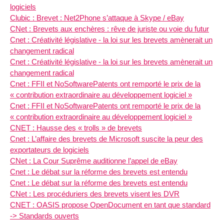
logiciels
Clubic : Brevet : Net2Phone s’attaque à Skype / eBay
CNet : Brevets aux enchères : rêve de juriste ou voie du futur
Cnet : Créativité législative - la loi sur les brevets amènerait un
changement radical
Cnet : Créativité législative - la loi sur les brevets amènerait un
changement radical
Cnet : FFII et NoSoftwarePatents ont remporté le prix de la
« contribution extraordinaire au développement logiciel »
Cnet : FFII et NoSoftwarePatents ont remporté le prix de la
« contribution extraordinaire au développement logiciel »
CNET : Hausse des « trolls » de brevets
Cnet : L’affaire des brevets de Microsoft suscite la peur des
exportateurs de logiciels
CNet : La Cour Suprême auditionne l’appel de eBay
Cnet : Le débat sur la réforme des brevets est entendu
Cnet : Le débat sur la réforme des brevets est entendu
CNet : Les procéduriers des brevets visent les DVR
CNET : OASIS propose OpenDocument en tant que standard
-> Standards ouverts