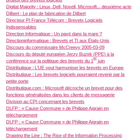
Digital Majority : Linux, Dell, Novell, Microsoft... deuxième acte
Dilbert : Le plan de fabrication de Dilbert
Directeur PI France Télécom : Brevets Logiciels
Indispensables
Direction Informatique : Un pavé dans la mare ?
Directioninformatique : Brevets et TI aux États-Unis
Discours du commissaire McCreevy 2005-03-09
Discours du député européen Jerzy Buzek (PPE) à la
er
conférence sur la politique des brevets du 1
juin
Distributique : L’UE veut harmoniser les brevets en Europe
Distributique : Les brevets logiciels pourraient revenir par la
petite porte
Distributique.com : Microsoft décroche un brevet pour des
fonctions généralisées dans les clients de messagerie
Division au CPI concernant les brevets
DLFP : « Cause Commune » de Philippe Aigrain en
téléchargement
DLFP : « Cause Commune » de Philippe Aigrain en
téléchargement
Drawing the Line : The Rise of the Information Processing