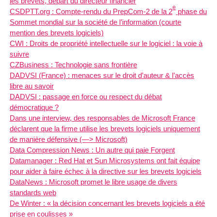
les brevets, départ du directeur financier
e
CSDPTT.org : Compte-rendu du PrepCom-2 de la 2
phase du
Sommet mondial sur la société de l’information (courte
mention des brevets logiciels)
CWI : Droits de propriété intellectuelle sur le logiciel : la voie à
suivre
CZBusiness : Technologie sans frontière
DADVSI (France) : menaces sur le droit d’auteur & l’accès
libre au savoir
DADVSI : passage en force ou respect du débat
démocratique ?
Dans une interview, des responsables de Microsoft France
déclarent que la firme utilise les brevets logiciels uniquement
de manière défensive (—> Microsoft)
Data Compression News : Un autre qui paie Forgent
Datamanager : Red Hat et Sun Microsystems ont fait équipe
pour aider à faire échec à la directive sur les brevets logiciels
DataNews : Microsoft promet le libre usage de divers
standards web
De Winter : « la décision concernant les brevets logiciels a été
prise en coulisses »