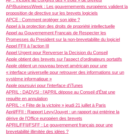
AP/BusinessWeek : Les gouvernements européens valident la
proposition de directive sur les brevets logiciels
APCE : Comment protéger son idée ?
Appel à la protection des droits de propriété intellectuelle
Appel au Gouvernement Francais de Respecter les
Promesses du President sur la non-brevetabilite du logiciel
Appel FFII à l’action III
Appel Urgent pour Renverser la Decision du Conseil
Apple obtient des brevets sur l’aspect d’ordinateurs portatifs
Apple obtient un nouveau brevet américain pour une
« interface universelle pour retrouver des informations sur un
système informatique »
Apple poursuivi pour l’interface d’iTunes
APRIL : DADVSI : l’APRIL dépose au Conseil d’État une
requête en annulation
APRIL : « Fête de la victoire » jeudi 21 juillet à Paris
April/FFII : Rapport Levy/Jouyet : un rapport qui entérine la
dérive de l’Office européen des brevets
APRIL/FFII/FSFF : Le gouvernement français pour une
brevetabilité illimitée des idées ?