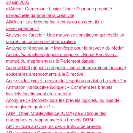
30 juin 2005
allAfrica : Cameroun : Logiciel libre : Pour une propriété
intellectuelle garante de la créativité
AllAfrica : Les brevets facilitent-ils ou cassent-ils le
développement ?
Analyse de l’article « Une mauvaise constitution qui révèle un
secret cancer de notre démocratie »
Analyse et réponse au « Manifeste pour le brevet » du Medef
Anders Samuelsen (député européen) : Bendt Bendtsen a
montré du mépris envers le Parlement danois
Andrew Duff (député européen, Libéral-démocrate britannique)
soutient les amendements à la Directive
Aneje : « le logiciel : oeuvre de l’esprit ou produit a breveter ? »
Animation introductive ludique : « Comment les brevets
logiciels fonctionnent réellement »
Anonyme : « Donnez-nous les brevets logiciels, ou plus de
crème glacée gratuite ! »
ANP : Open Mobile Alliance (OMA) se distingue des
entreprises en rapport avec les brevets DRM
AP : Victoire au Congrès des « trolls » de brevets
AP : Victoire au Congrès des « trolls » de brevets