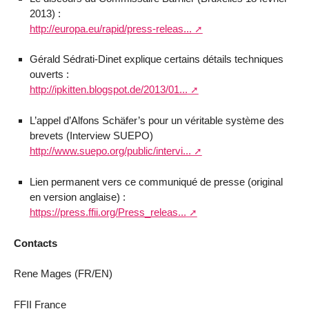
2013) :
http://europa.eu/rapid/press-releas...
Gérald Sédrati-Dinet explique certains détails techniques
ouverts :
http://ipkitten.blogspot.de/2013/01...
L’appel d’Alfons Schäfer’s pour un véritable système des
brevets (Interview SUEPO)
http://www.suepo.org/public/intervi...
Lien permanent vers ce communiqué de presse (original
en version anglaise) :
https://press.ffii.org/Press_releas...
Contacts
Rene Mages (FR/EN)
FFII France