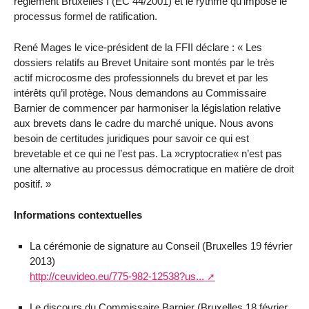
règlement Bruxelles I (EC 44/2001) et le rythme qu’impose le
processus formel de ratification.
René Mages le vice-président de la FFII déclare : « Les
dossiers relatifs au Brevet Unitaire sont montés par le très
actif microcosme des professionnels du brevet et par les
intérêts qu’il protège. Nous demandons au Commissaire
Barnier de commencer par harmoniser la législation relative
aux brevets dans le cadre du marché unique. Nous avons
besoin de certitudes juridiques pour savoir ce qui est
brevetable et ce qui ne l’est pas. La »cryptocratie« n’est pas
une alternative au processus démocratique en matière de droit
positif. »
Informations contextuelles
La cérémonie de signature au Conseil (Bruxelles 19 février
2013)
http://ceuvideo.eu/775-982-12538?us...
Le discours du Commissaire Barnier (Bruxelles 18 février