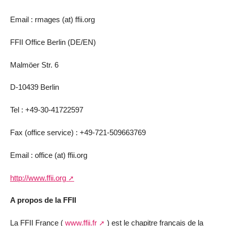
Email : rmages (at) ffii.org
FFII Office Berlin (DE/EN)
Malmöer Str. 6
D-10439 Berlin
Tel : +49-30-41722597
Fax (office service) : +49-721-509663769
Email : office (at) ffii.org
http://www.ffii.org
A propos de la FFII
La FFII France (
www.ffii.fr
) est le chapitre français de la